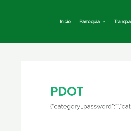
Ir
Buscar
al
por:
contenido
Inicio
Parroquia
Transpa
PDOT
{“category_password”:””,”ca