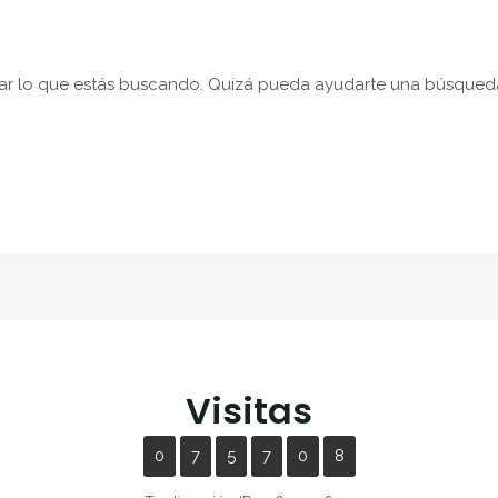
r lo que estás buscando. Quizá pueda ayudarte una búsqued
Visitas
0
7
5
7
0
8