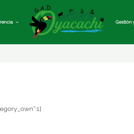
rencia
Gestión 
tegory_own”:1}